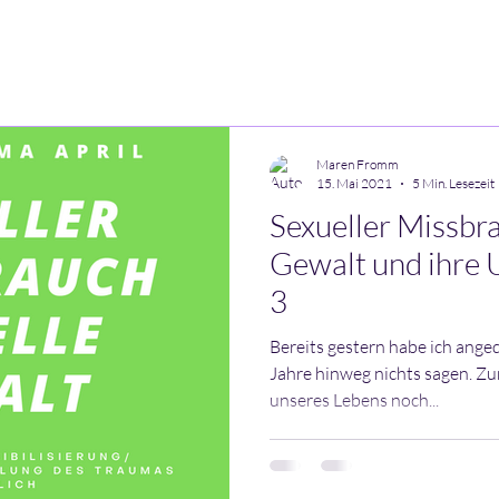
zens Festival
Über mich
Coaching
Heilpädagogik
Energiearbeit
Maren Fromm
15. Mai 2021
5 Min. Lesezeit
Sexueller Missbra
Gewalt und ihre 
3
Bereits gestern habe ich anged
Jahre hinweg nichts sagen. Zu
unseres Lebens noch...