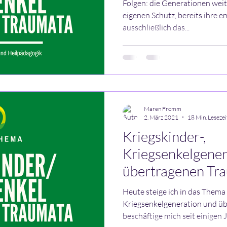
Folgen: die Generationen weit
eigenen Schutz, bereits ihre e
ausschließlich das...
Maren Fromm
2. März 2021
18 Min. Lesezei
Kriegskinder-,
Kriegsenkelgener
übertragenen Tr
Heute steige ich in das Thema
Kriegsenkelgeneration und üb
beschäftige mich seit einigen J