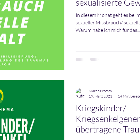
sexualisierte Gew
In diesem Monat geht es bei 
sexueller Missbrauch/ sexuell
Warum habe ich mich für das...
Maren Fromm
19. März 2021
14 Min. Leseze
Kriegskinder/
Kriegsenkelgenerat
übertragene Trau