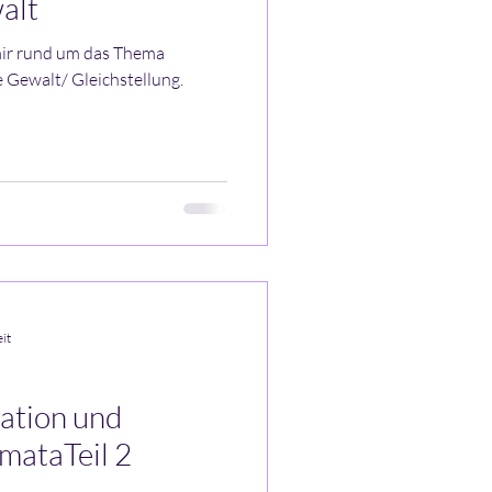
alt
mir rund um das Thema
e Gewalt/ Gleichstellung.
it
ion und
mataTeil 2