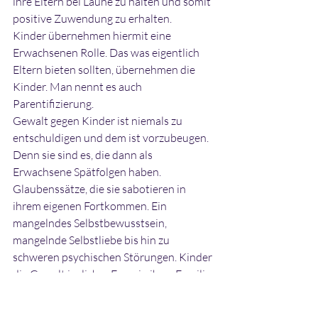
ihre Eltern bei Laune zu halten und somit 
positive Zuwendung zu erhalten.
Kinder übernehmen hiermit eine 
Erwachsenen Rolle. Das was eigentlich 
Eltern bieten sollten, übernehmen die 
Kinder. Man nennt es auch 
Parentifizierung.
Gewalt gegen Kinder ist niemals zu 
entschuldigen und dem ist vorzubeugen. 
Denn sie sind es, die dann als 
Erwachsene Spätfolgen haben. 
Glaubenssätze, die sie sabotieren in 
ihrem eigenen Fortkommen. Ein 
mangelndes Selbstbewusstsein, 
mangelnde Selbstliebe bis hin zu 
schweren psychischen Störungen. Kinder 
die Gewalt jeglicher Form in ihrer Familie 
erfahren, haben Schwierigkeiten, sich auf 
andere Menschen/ Beziehungen 