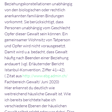
Beziehungskonstellationen unabhängig 
von den biologischen oder rechtlich 
anerkannten familiären Bindungen 
vorkommt. Sie berücksichtigt, dass 
Personen unabhängig vom Geschlecht 
Opfer dieser Gewalt sein können. Ein 
gemeinsamer Wohnsitz von Tatperson 
und Opfer wird nicht vorausgesetzt. 
Damit wird u.a. bedacht, dass Gewalt 
häufig nach Beenden einer Beziehung 
andauert (vgl. Erläuternder Bericht 
Istanbul-Konvention, Ziffer 41–42).
( Zitat aus 
http://www.ebg.admin.ch/
Fachbereich Gewalt/ Juni 2020)
Hier erkennst du deutlich wie 
weitreichend häusliche Gewalt ist. Wie 
ich bereits berichtete habe ich 
verschiedene Ebenen der häuslichen 
Gewalt selbst erlebt oder war dabei. Dies 