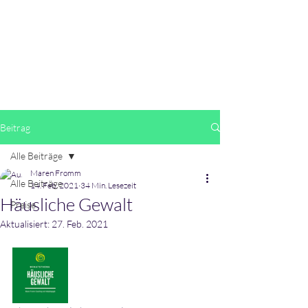
Beitrag
Alle Beiträge
Maren Fromm
Alle Beiträge
14. Feb. 2021
34 Min. Lesezeit
Häusliche Gewalt
Preise
Aktualisiert:
27. Feb. 2021